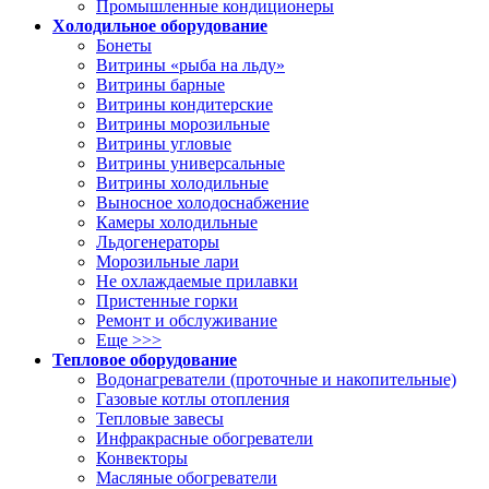
Промышленные кондиционеры
Холодильное оборудование
Бонеты
Витрины «рыба на льду»
Витрины барные
Витрины кондитерские
Витрины морозильные
Витрины угловые
Витрины универсальные
Витрины холодильные
Выносное холодоснабжение
Камеры холодильные
Льдогенераторы
Морозильные лари
Не охлаждаемые прилавки
Пристенные горки
Ремонт и обслуживание
Еще >>>
Тепловое оборудование
Водонагреватели (проточные и накопительные)
Газовые котлы отопления
Тепловые завесы
Инфракрасные обогреватели
Конвекторы
Масляные обогреватели