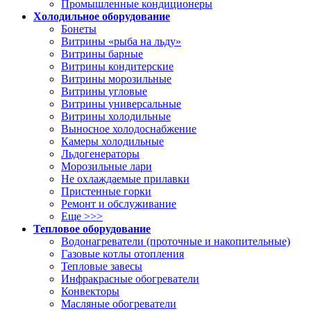
Промышленные кондиционеры
Холодильное оборудование
Бонеты
Витрины «рыба на льду»
Витрины барные
Витрины кондитерские
Витрины морозильные
Витрины угловые
Витрины универсальные
Витрины холодильные
Выносное холодоснабжение
Камеры холодильные
Льдогенераторы
Морозильные лари
Не охлаждаемые прилавки
Пристенные горки
Ремонт и обслуживание
Еще >>>
Тепловое оборудование
Водонагреватели (проточные и накопительные)
Газовые котлы отопления
Тепловые завесы
Инфракрасные обогреватели
Конвекторы
Масляные обогреватели