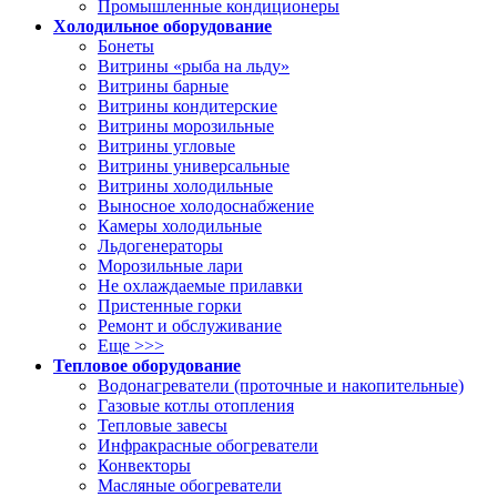
Промышленные кондиционеры
Холодильное оборудование
Бонеты
Витрины «рыба на льду»
Витрины барные
Витрины кондитерские
Витрины морозильные
Витрины угловые
Витрины универсальные
Витрины холодильные
Выносное холодоснабжение
Камеры холодильные
Льдогенераторы
Морозильные лари
Не охлаждаемые прилавки
Пристенные горки
Ремонт и обслуживание
Еще >>>
Тепловое оборудование
Водонагреватели (проточные и накопительные)
Газовые котлы отопления
Тепловые завесы
Инфракрасные обогреватели
Конвекторы
Масляные обогреватели