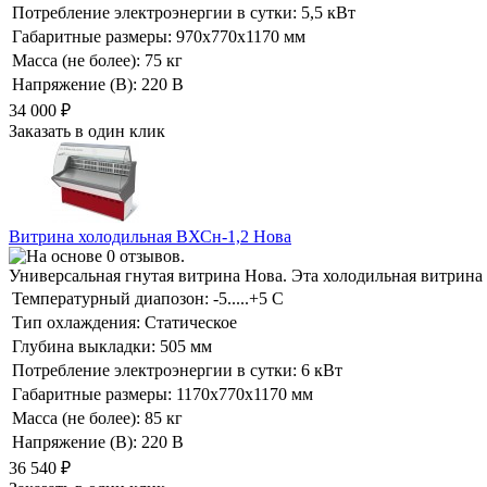
Потребление электроэнергии в сутки:
5,5 кВт
Габаритные размеры:
970х770х1170 мм
Масса (не более):
75 кг
Напряжение (В):
220 В
34 000
₽
Заказать в один клик
Витрина холодильная ВХСн-1,2 Нова
Универсальная гнутая витрина Нова. Эта холодильная витрина
Температурный диапозон:
-5.....+5 С
Тип охлаждения:
Статическое
Глубина выкладки:
505 мм
Потребление электроэнергии в сутки:
6 кВт
Габаритные размеры:
1170х770х1170 мм
Масса (не более):
85 кг
Напряжение (В):
220 В
36 540
₽