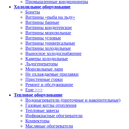
Промышленные кондиционеры
Холодильное оборудование
Бонеты
Витрины «рыба на льду»
Витрины барные
Витрины кондитерские
Витрины морозильные
Витрины угловые
Витрины универсальные
Витрины холодильные
Выносное холодоснабжение
Камеры холодильные
Льдогенераторы
Морозильные лари
Не охлаждаемые прилавки
Пристенные горки
Ремонт и обслуживание
Еще >>>
Тепловое оборудование
Водонагреватели (проточные и накопительные)
Газовые котлы отопления
Тепловые завесы
Инфракрасные обогреватели
Конвекторы
Масляные обогреватели