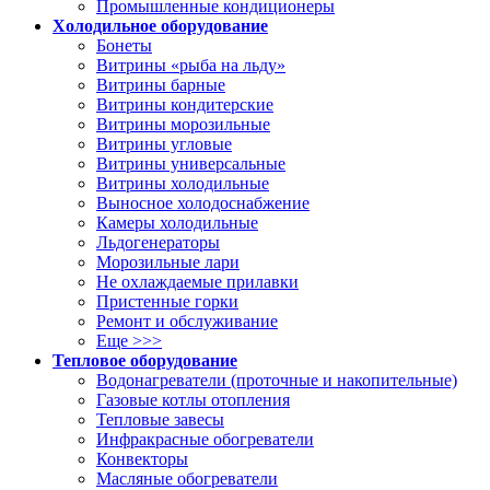
Промышленные кондиционеры
Холодильное оборудование
Бонеты
Витрины «рыба на льду»
Витрины барные
Витрины кондитерские
Витрины морозильные
Витрины угловые
Витрины универсальные
Витрины холодильные
Выносное холодоснабжение
Камеры холодильные
Льдогенераторы
Морозильные лари
Не охлаждаемые прилавки
Пристенные горки
Ремонт и обслуживание
Еще >>>
Тепловое оборудование
Водонагреватели (проточные и накопительные)
Газовые котлы отопления
Тепловые завесы
Инфракрасные обогреватели
Конвекторы
Масляные обогреватели