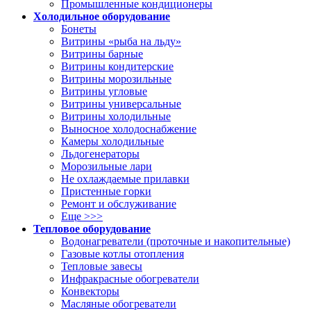
Промышленные кондиционеры
Холодильное оборудование
Бонеты
Витрины «рыба на льду»
Витрины барные
Витрины кондитерские
Витрины морозильные
Витрины угловые
Витрины универсальные
Витрины холодильные
Выносное холодоснабжение
Камеры холодильные
Льдогенераторы
Морозильные лари
Не охлаждаемые прилавки
Пристенные горки
Ремонт и обслуживание
Еще >>>
Тепловое оборудование
Водонагреватели (проточные и накопительные)
Газовые котлы отопления
Тепловые завесы
Инфракрасные обогреватели
Конвекторы
Масляные обогреватели