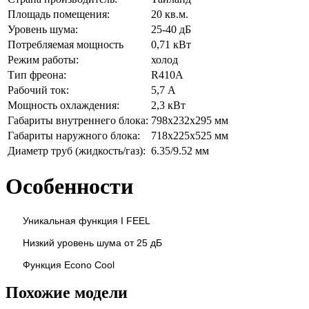
Площадь помещения:
20 кв.м.
Уровень шума:
25-40 дБ
Потребляемая мощность
0,71 кВт
Режим работы:
холод
Тип фреона:
R410A
Рабочий ток:
5,7 А
Мощность охлаждения:
2,3 кВт
Габариты внутреннего блока:
798х232х295 мм
Габариты наружного блока:
718х225х525 мм
Диаметр труб (жидкость/газ):
6.35/9.52 мм
Особенности
Уникальная
функция
I FEEL
Низкий уровень шума от 25 дБ
Функция
Econo Cool
Похожие модели