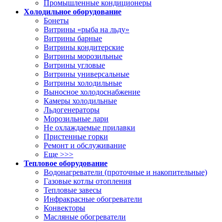
Промышленные кондиционеры
Холодильное оборудование
Бонеты
Витрины «рыба на льду»
Витрины барные
Витрины кондитерские
Витрины морозильные
Витрины угловые
Витрины универсальные
Витрины холодильные
Выносное холодоснабжение
Камеры холодильные
Льдогенераторы
Морозильные лари
Не охлаждаемые прилавки
Пристенные горки
Ремонт и обслуживание
Еще >>>
Тепловое оборудование
Водонагреватели (проточные и накопительные)
Газовые котлы отопления
Тепловые завесы
Инфракрасные обогреватели
Конвекторы
Масляные обогреватели