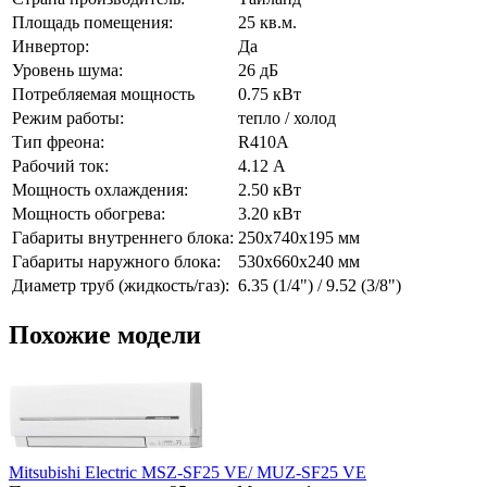
Площадь помещения:
25 кв.м.
Инвертор:
Да
Уровень шума:
26 дБ
Потребляемая мощность
0.75 кВт
Режим работы:
тепло / холод
Тип фреона:
R410A
Рабочий ток:
4.12 А
Мощность охлаждения:
2.50 кВт
Мощность обогрева:
3.20 кВт
Габариты внутреннего блока:
250х740х195 мм
Габариты наружного блока:
530х660х240 мм
Диаметр труб (жидкость/газ):
6.35 (1/4") / 9.52 (3/8")
Похожие модели
Mitsubishi Electric MSZ-SF25 VE/ MUZ-SF25 VE