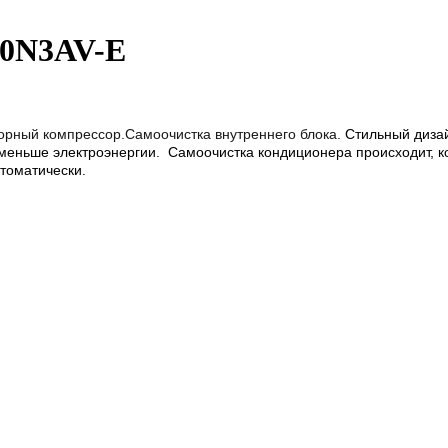
10N3AV-E
торный компрессор.Самоочистка внутреннего блока.
Стильный дизай
меньше электроэнергии. Самоочистка кондиционера происходит, ко
томатически.