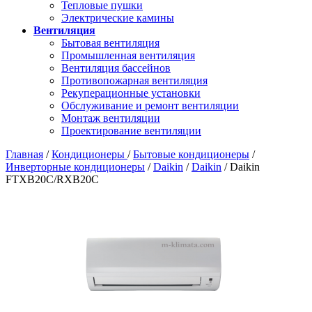
Тепловые пушки
Электрические камины
Вентиляция
Бытовая вентиляция
Промышленная вентиляция
Вентиляция бассейнов
Противопожарная вентиляция
Рекуперационные установки
Обслуживание и ремонт вентиляции
Монтаж вентиляции
Проектирование вентиляции
Главная
/
Кондиционеры
/
Бытовые кондиционеры
/
Инверторные кондиционеры
/
Daikin
/
Daikin
/ Daikin
FTXB20C/RXB20C