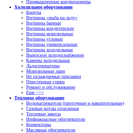
Промышленные кондиционеры
Холодильное оборудование
Бонеты
Витрины «рыба на льду»
Витрины барные
Витрины кондитерские
Витрины морозильные
Витрины угловые
Витрины универсальные
Витрины холодильные
Выносное холодоснабжение
Камеры холодильные
Льдогенераторы
Морозильные лари
Не охлаждаемые прилавки
Пристенные горки
Ремонт и обслуживание
Еще >>>
Тепловое оборудование
Водонагреватели (проточные и накопительные)
Газовые котлы отопления
Тепловые завесы
Инфракрасные обогреватели
Конвекторы
Масляные обогреватели