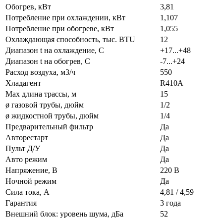
Обогрев, кВт
3,81
Потребление при охлаждении, кВт
1,107
Потребление при обогреве, кВт
1,055
Охлаждающая способность, тыс. BTU
12
Диапазон t на охлаждение, С
+17...+48
Диапазон t на обогрев, С
-7...+24
Расход воздуха, м3/ч
550
Хладагент
R410A
Max длина трассы, м
15
ø газовой трубы, дюйм
1/2
ø жидкостной трубы, дюйм
1/4
Предварительный фильтр
Да
Авторестарт
Да
Пульт Д/У
Да
Авто режим
Да
Напряжение, В
220 В
Ночной режим
Да
Сила тока, А
4,81 / 4,59
Гарантия
3 года
Внешний блок: уровень шума, дБа
52