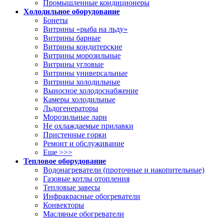
Промышленные кондиционеры
Холодильное оборудование
Бонеты
Витрины «рыба на льду»
Витрины барные
Витрины кондитерские
Витрины морозильные
Витрины угловые
Витрины универсальные
Витрины холодильные
Выносное холодоснабжение
Камеры холодильные
Льдогенераторы
Морозильные лари
Не охлаждаемые прилавки
Пристенные горки
Ремонт и обслуживание
Еще >>>
Тепловое оборудование
Водонагреватели (проточные и накопительные)
Газовые котлы отопления
Тепловые завесы
Инфракрасные обогреватели
Конвекторы
Масляные обогреватели