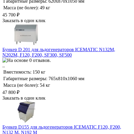
Габаритные размеры:
620х870х1050 мм
Масса (не более):
49 кг
45 700
₽
Заказать в один клик
Бункер D 201 для льдогенераторов ICEMATIC N132M,
N202M, F120, F200, SF300, SF500
..
Вместимость:
150 кг
Габаритные размеры:
765х810х1060 мм
Масса (не более):
54 кг
47 800
₽
Заказать в один клик
Бункер D155 для льдогенераторов ICEMATIC F120, F200,
N132 M, N192 M