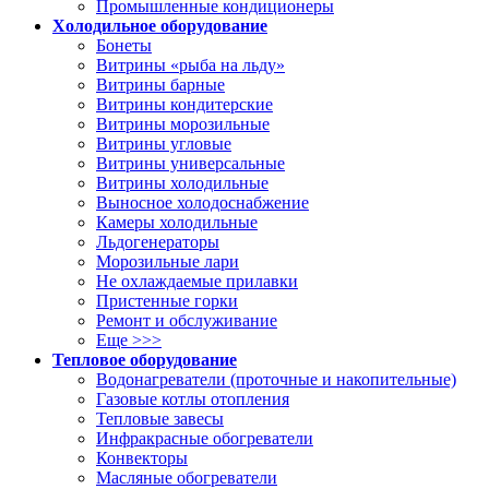
Промышленные кондиционеры
Холодильное оборудование
Бонеты
Витрины «рыба на льду»
Витрины барные
Витрины кондитерские
Витрины морозильные
Витрины угловые
Витрины универсальные
Витрины холодильные
Выносное холодоснабжение
Камеры холодильные
Льдогенераторы
Морозильные лари
Не охлаждаемые прилавки
Пристенные горки
Ремонт и обслуживание
Еще >>>
Тепловое оборудование
Водонагреватели (проточные и накопительные)
Газовые котлы отопления
Тепловые завесы
Инфракрасные обогреватели
Конвекторы
Масляные обогреватели