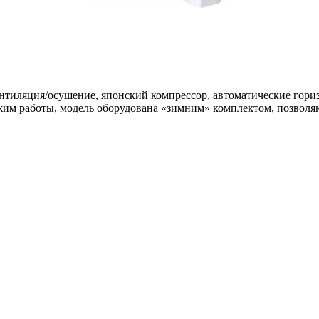
нтиляция/осушение, японский компрессор, автоматические гор
ежим работы, модель оборудована «зимним» комплектом, позвол