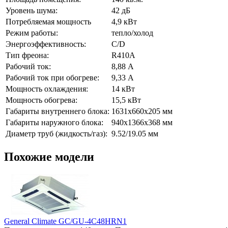
Уровень шума:
42 дБ
Потребляемая мощность
4,9 кВт
Режим работы:
тепло/холод
Энергоэффективность:
С/D
Тип фреона:
R410A
Рабочий ток:
8,88 А
Рабочий ток при обогреве:
9,33 А
Мощность охлаждения:
14 кВт
Мощность обогрева:
15,5 кВт
Габариты внутреннего блока:
1631x660x205 мм
Габариты наружного блока:
940x1366x368 мм
Диаметр труб (жидкость/газ):
9.52/19.05 мм
Похожие модели
General Climate GC/GU-4C48HRN1